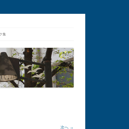
ク集
次へ →