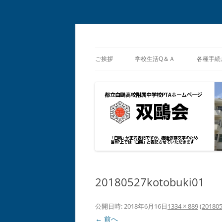
都立白鴎高校・同附属中学校 PTA
双鴎会
ご挨拶
学校生活Q＆Ａ
各種手続
保護者
総合補
20180527kotobuki01
公開日時:
2018年6月16日
1334 × 889
(
20180
← 前へ