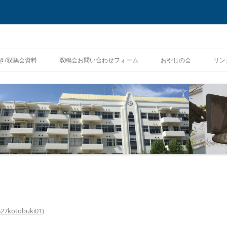
コ
ン
き/双鷗会資料
双鴎会お問い合わせフォーム
おやじの会
リン
テ
ン
ツ
証の再発行申請
へ
ス
キ
償の番号問い合わせ
ッ
プ
527kotobuki01
)