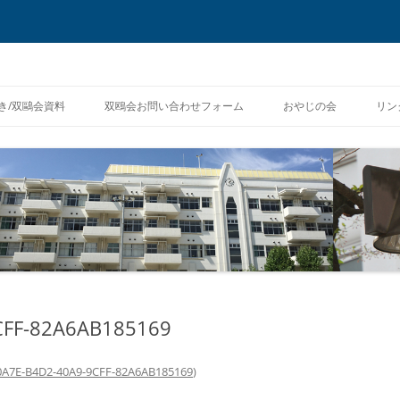
コ
ン
き/双鷗会資料
双鴎会お問い合わせフォーム
おやじの会
リン
テ
ン
ツ
証の再発行申請
へ
ス
キ
償の番号問い合わせ
ッ
プ
CFF-82A6AB185169
0A7E-B4D2-40A9-9CFF-82A6AB185169
)