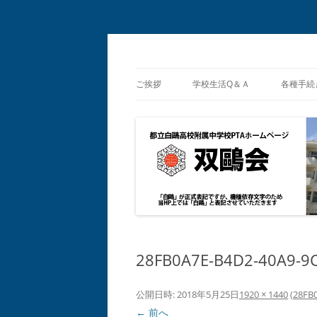
都立白鴎高校・同附属中学校 PTA
双鴎会
ご挨拶
学校生活Q＆Ａ
各種手続
保護者
総合補
28FB0A7E-B4D2-40A9-9
公開日時:
2018年5月25日
1920 × 1440
(
28FB
← 前へ