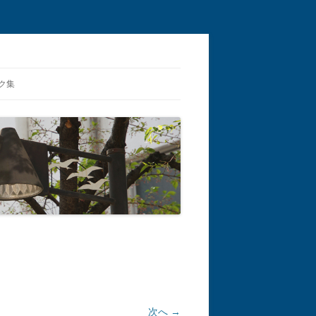
ク集
次へ →