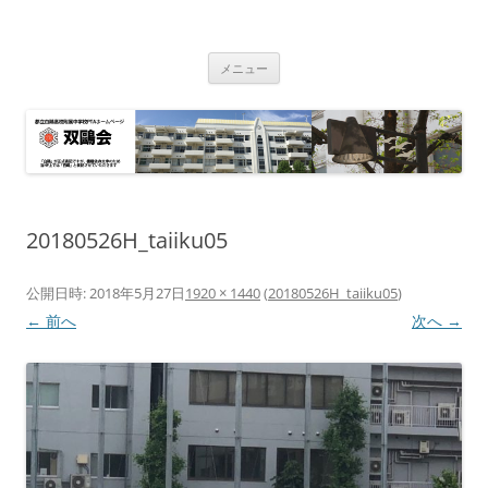
双鴎会
都立白鴎高校・同附属中学校 PTA
コ
メニュー
ン
テ
ン
ツ
へ
ス
キ
ッ
プ
20180526H_taiiku05
公開日時:
2018年5月27日
1920 × 1440
(
20180526H_taiiku05
)
← 前へ
次へ →