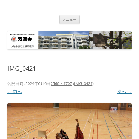
双鴎会
都立白鴎高校・同附属中学校 PTA
コ
メニュー
ン
テ
ン
ツ
へ
ス
キ
ッ
プ
IMG_0421
公開日時:
2024年6月6日
2560 × 1707
(
IMG_0421
)
← 前へ
次へ →