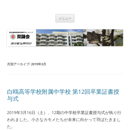
双鴎会
都立白鴎高校・同附属中学校 PTA
コ
メニュー
ン
テ
ン
ツ
へ
ス
キ
ッ
プ
月別アーカイブ:
2019年3月
白鴎高等学校附属中学校 第12回卒業証書授
与式
2019年3月16日（土）、12期の中学校卒業証書授与式が執り行
われました。小さなカモメたちが未来に向かって羽ばたきまし
た。