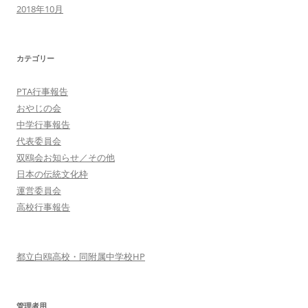
2018年10月
カテゴリー
PTA行事報告
おやじの会
中学行事報告
代表委員会
双鴎会お知らせ／その他
日本の伝統文化枠
運営委員会
高校行事報告
都立白鴎高校・同附属中学校HP
管理者用