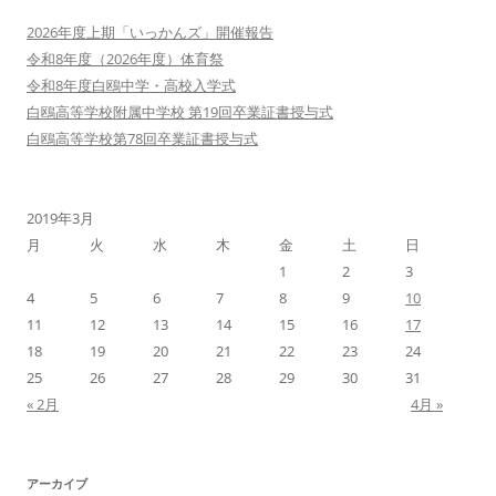
2026年度上期「いっかんズ」開催報告
令和8年度（2026年度）体育祭
令和8年度白鴎中学・高校入学式
白鴎高等学校附属中学校 第19回卒業証書授与式
白鴎高等学校第78回卒業証書授与式
2019年3月
月
火
水
木
金
土
日
1
2
3
4
5
6
7
8
9
10
11
12
13
14
15
16
17
18
19
20
21
22
23
24
25
26
27
28
29
30
31
« 2月
4月 »
アーカイブ