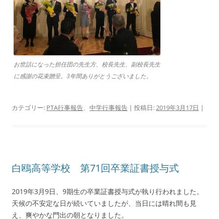
お世話になった担任団の先生方、校長先生、副校長先生
に感謝の花束贈呈。3年間ありがとうございました。
カテゴリー:
PTA行事報告
、
中学行事報告
| 投稿日:
2019年3月17日
|
白鴎高等学校 第71回卒業証書授与式
2019年3月9日、9期生の卒業証書授与式が執り行われました。
天候の不安定な日が続いていましたが、当日には晴れ間も見
え、爽やかな門出の朝となりました。