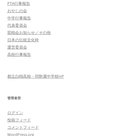
PTA行事報告
おやじの会
中学行事報告
代表委員会
双鴎会お知らせ／その他
日本の伝統文化枠
運営委員会
高校行事報告
都立白鴎高校・同附属中学校HP
管理者用
ログイン
投稿フィード
コメントフィード
WordPress.org