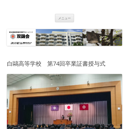
双鴎会
都立白鴎高校・同附属中学校 PTA
コ
メニュー
ン
テ
ン
ツ
へ
ス
キ
ッ
プ
白鷗高等学校 第74回卒業証書授与式