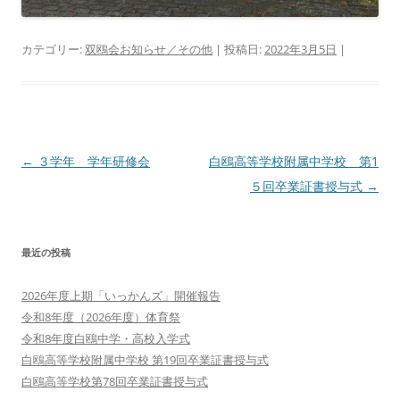
カテゴリー:
双鴎会お知らせ／その他
| 投稿日:
2022年3月5日
|
投
←
３学年 学年研修会
白鴎高等学校附属中学校 第1
稿
５回卒業証書授与式
→
ナ
ビ
最近の投稿
ゲ
ー
2026年度上期「いっかんズ」開催報告
シ
令和8年度（2026年度）体育祭
ョ
令和8年度白鴎中学・高校入学式
白鴎高等学校附属中学校 第19回卒業証書授与式
ン
白鴎高等学校第78回卒業証書授与式